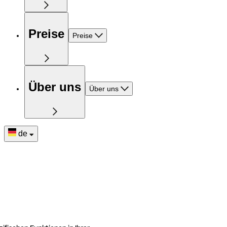
Preise
Preise
Über uns
Über uns
de