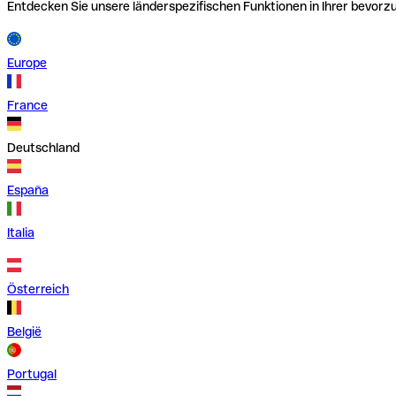
Entdecken Sie unsere länderspezifischen Funktionen in Ihrer bevor
Europe
France
Deutschland
España
Italia
Österreich
België
Portugal