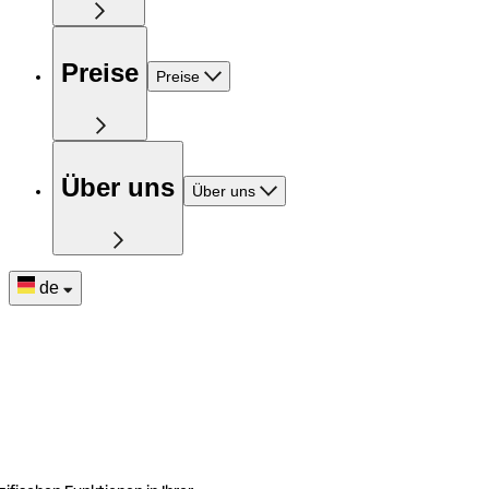
Preise
Preise
Über uns
Über uns
de