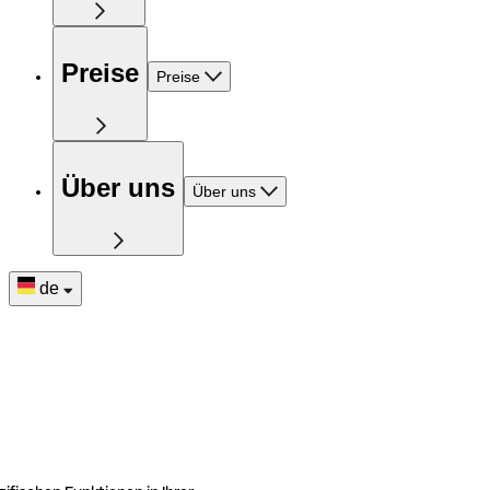
Preise
Preise
Über uns
Über uns
de