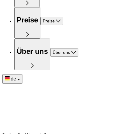
Preise
Preise
Über uns
Über uns
de