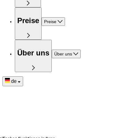
Preise
Preise
Über uns
Über uns
de