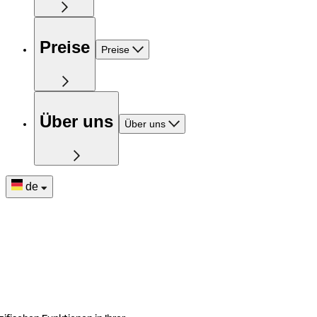
Preise
Preise
Über uns
Über uns
de