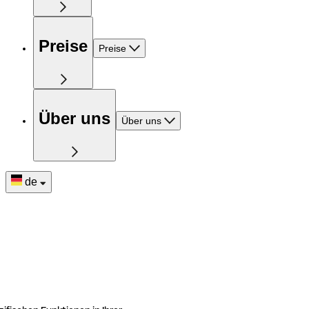
Preise
Preise
Über uns
Über uns
de