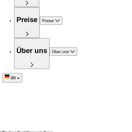
Preise
Preise
Über uns
Über uns
de