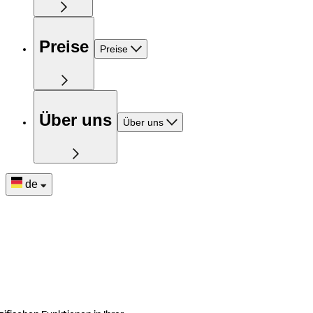
Preise
Preise
Über uns
Über uns
de