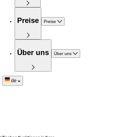
Preise
Preise
Über uns
Über uns
de