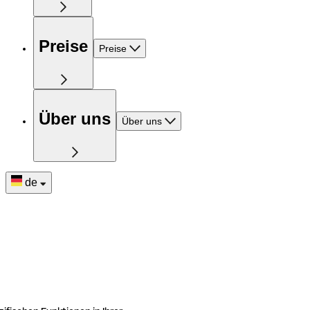
Preise
Preise
Über uns
Über uns
de