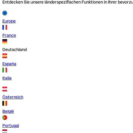
Entdecken Sie unsere länderspezifischen Funktionen in Ihrer bevor
Europe
France
Deutschland
España
Italia
Österreich
België
Portugal