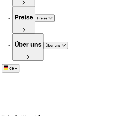
Preise
Preise
Über uns
Über uns
de