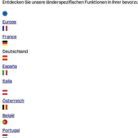
Entdecken Sie unsere länderspezifischen Funktionen in Ihrer bevor
Europe
France
Deutschland
España
Italia
Österreich
België
Portugal