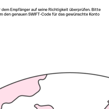
r dem Empfänger auf seine Richtigkeit überprüfen. Bitte
ich um den genauen SWIFT-Code für das gewünschte Konto