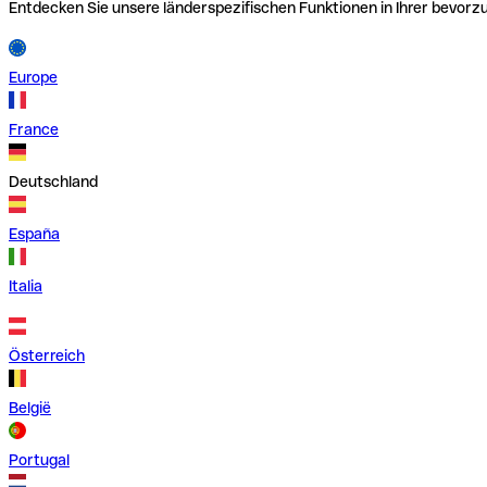
Entdecken Sie unsere länderspezifischen Funktionen in Ihrer bevor
Europe
France
Deutschland
España
Italia
Österreich
België
Portugal