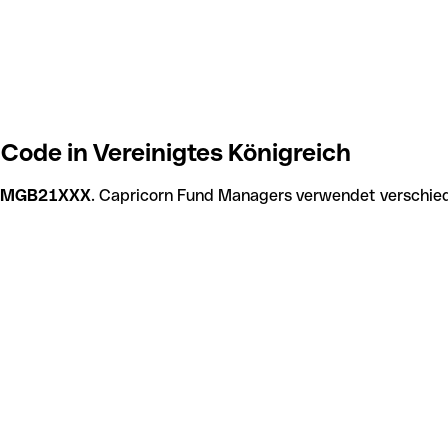
ode in Vereinigtes Königreich
FMGB21XXX
. Capricorn Fund Managers verwendet verschied