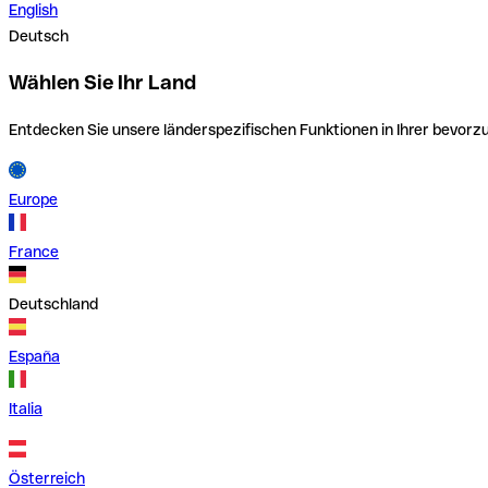
English
Deutsch
Wählen Sie Ihr Land
Entdecken Sie unsere länderspezifischen Funktionen in Ihrer bevor
Europe
France
Deutschland
España
Italia
Österreich