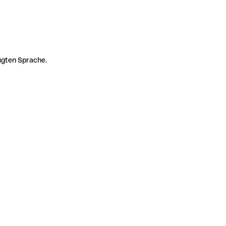
zugten Sprache.