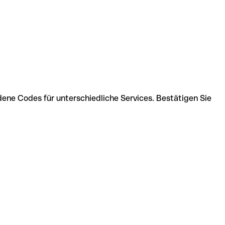
ene Codes für unterschiedliche Services. Bestätigen Sie