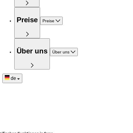
Preise
Preise
Über uns
Über uns
de