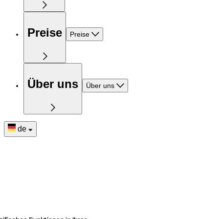
Preise
Preise
Über uns
Über uns
de