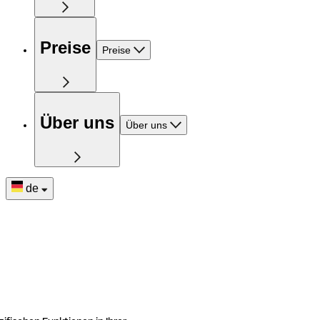
Preise
Preise
Über uns
Über uns
de