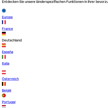
Entdecken Sie unsere länderspezifischen Funktionen in Ihrer bevor
Europe
France
Deutschland
España
Italia
Österreich
België
Portugal