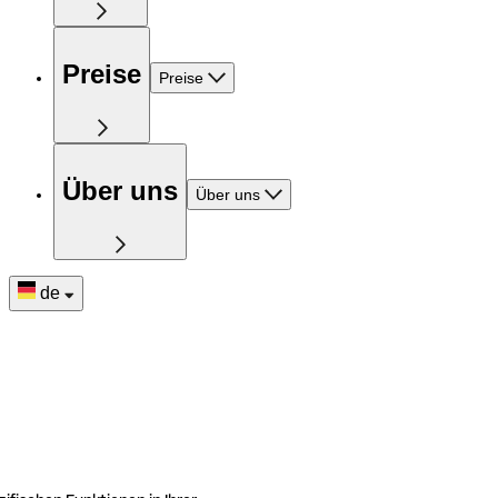
Preise
Preise
Über uns
Über uns
de