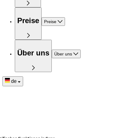
Preise
Preise
Über uns
Über uns
de