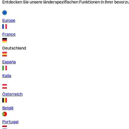
Entdecken Sie unsere länderspezifischen Funktionen in Ihrer bevor
Europe
France
Deutschland
España
Italia
Österreich
België
Portugal