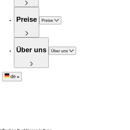
Preise
Preise
Über uns
Über uns
de