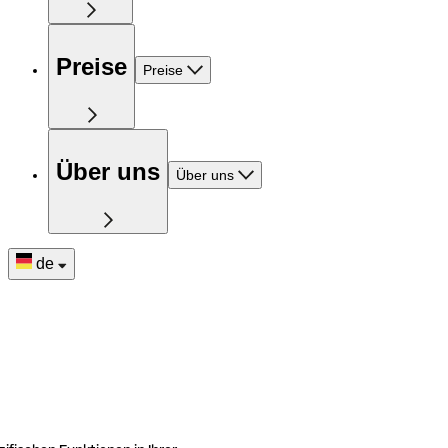
Preise
Preise
Über uns
Über uns
de