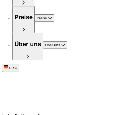
Preise
Preise
Über uns
Über uns
de