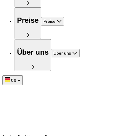
Preise
Preise
Über uns
Über uns
de