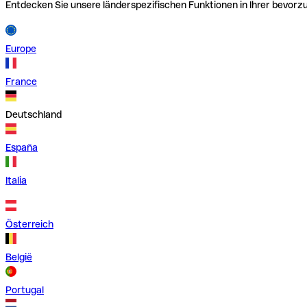
Entdecken Sie unsere länderspezifischen Funktionen in Ihrer bevor
Europe
France
Deutschland
España
Italia
Österreich
België
Portugal