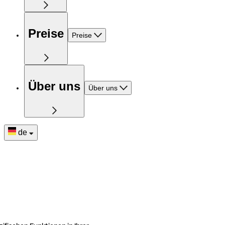
Preise
Preise
Über uns
Über uns
de