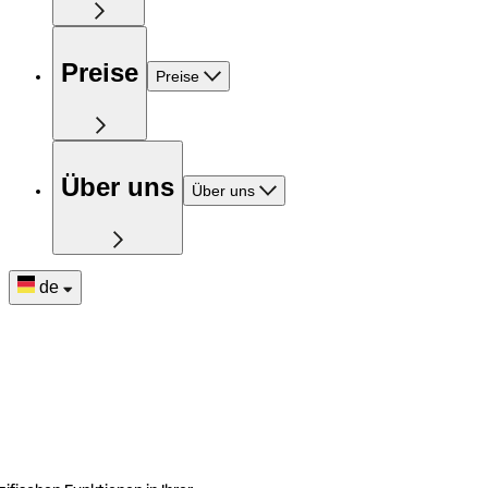
Preise
Preise
Über uns
Über uns
de