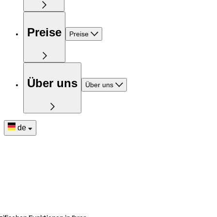
Preise
Preise
Über uns
Über uns
de