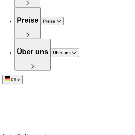
Preise
Preise
Über uns
Über uns
de