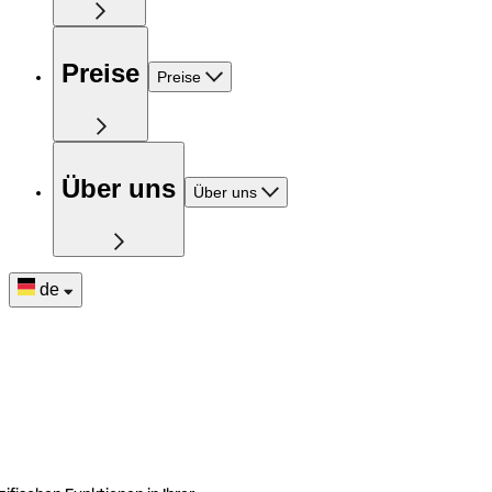
Preise
Preise
Über uns
Über uns
de