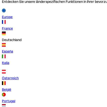
Entdecken Sie unsere länderspezifischen Funktionen in Ihrer bevor
Europe
France
Deutschland
España
Italia
Österreich
België
Portugal