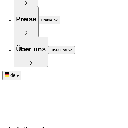
Preise
Preise
Über uns
Über uns
de