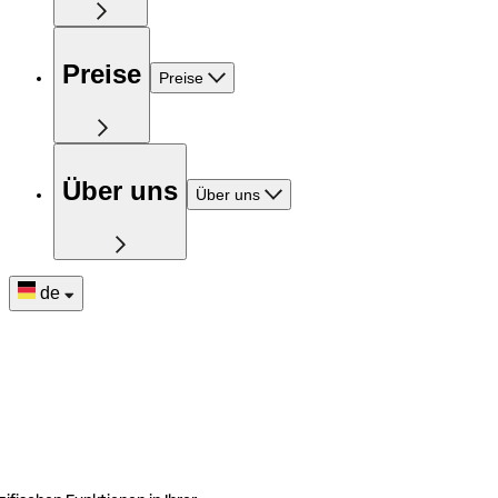
Preise
Preise
Über uns
Über uns
de