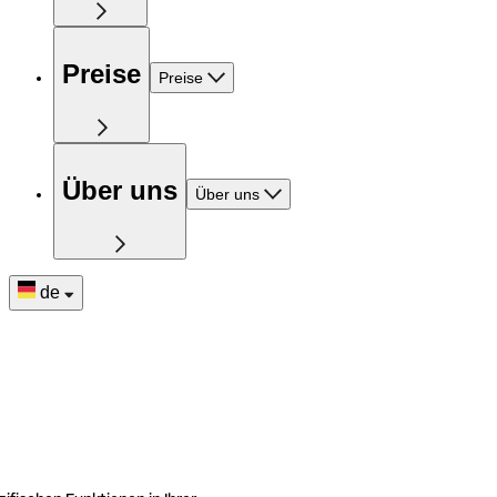
Preise
Preise
Über uns
Über uns
de