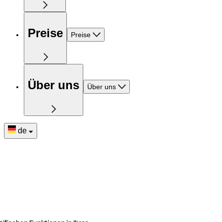
Preise
Preise
Über uns
Über uns
de