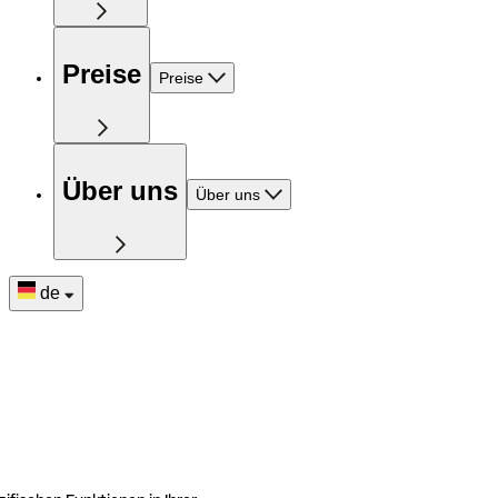
Preise
Preise
Über uns
Über uns
de