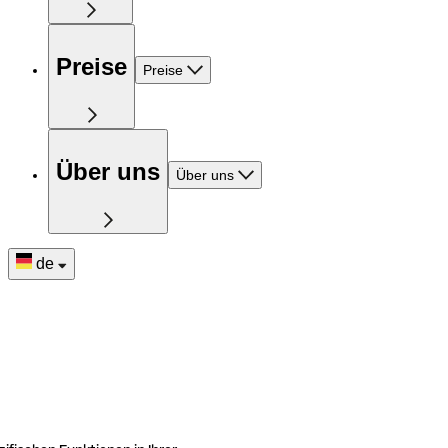
Preise
Preise
Über uns
Über uns
de