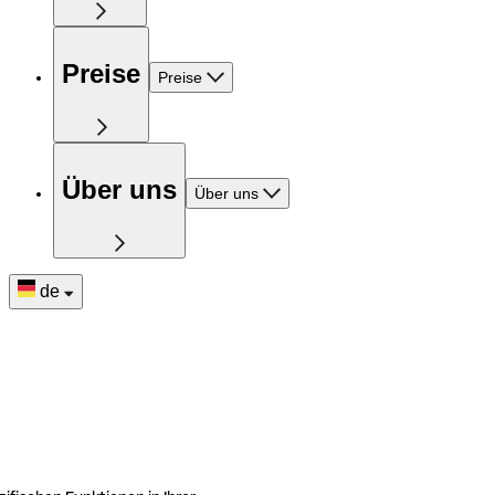
Preise
Preise
Über uns
Über uns
de