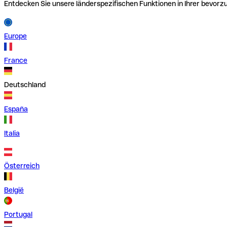
Entdecken Sie unsere länderspezifischen Funktionen in Ihrer bevor
Europe
France
Deutschland
España
Italia
Österreich
België
Portugal