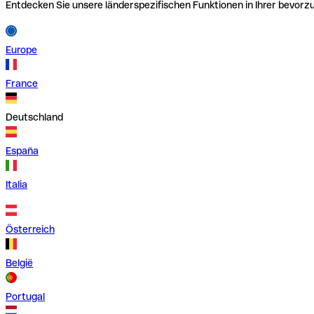
Entdecken Sie unsere länderspezifischen Funktionen in Ihrer bevor
Europe
France
Deutschland
España
Italia
Österreich
België
Portugal