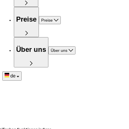
Preise
Preise
Über uns
Über uns
de