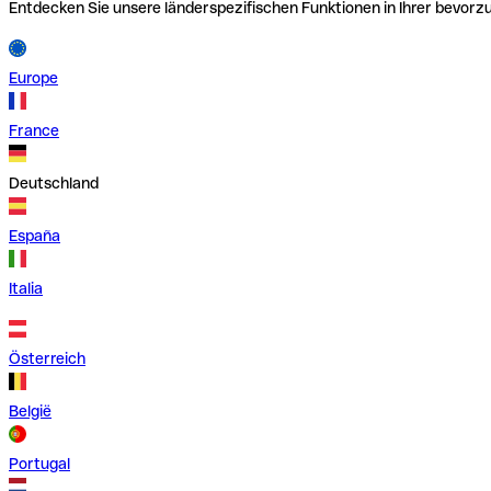
Entdecken Sie unsere länderspezifischen Funktionen in Ihrer bevor
Europe
France
Deutschland
España
Italia
Österreich
België
Portugal