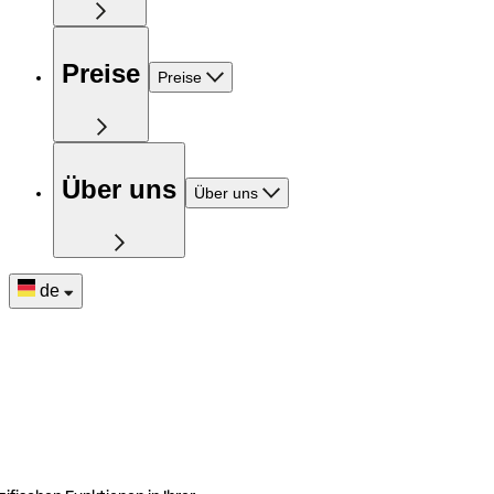
Preise
Preise
Über uns
Über uns
de