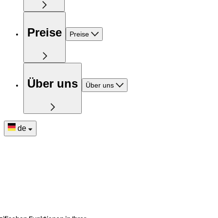
Preise
Preise
Über uns
Über uns
de