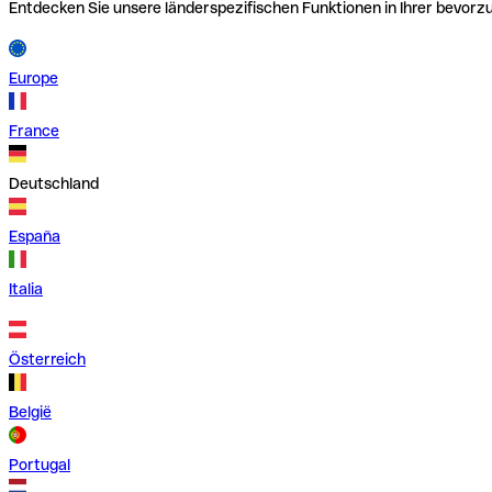
Entdecken Sie unsere länderspezifischen Funktionen in Ihrer bevor
Europe
France
Deutschland
España
Italia
Österreich
België
Portugal