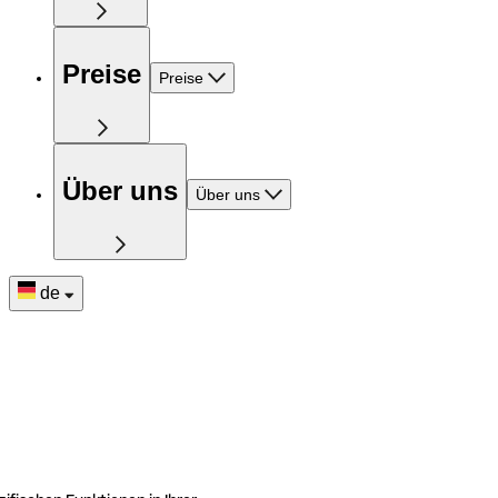
Preise
Preise
Über uns
Über uns
de