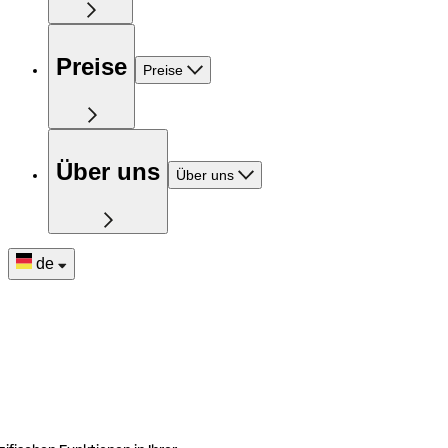
Preise
Preise
Über uns
Über uns
de